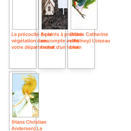
La précocité de la
8 points à prendre
(Marie Catherine
végétation dans
en compte avant
d’Aulnoy) L’oiseau
votre département
l’achat d’un terrain
bleu
(Hans Christian
Andersen) La