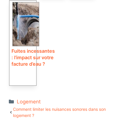
Fuites incessantes
: l’impact sur votre
facture d’eau ?
Catégories
Logement
Comment limiter les nuisances sonores dans son
logement ?