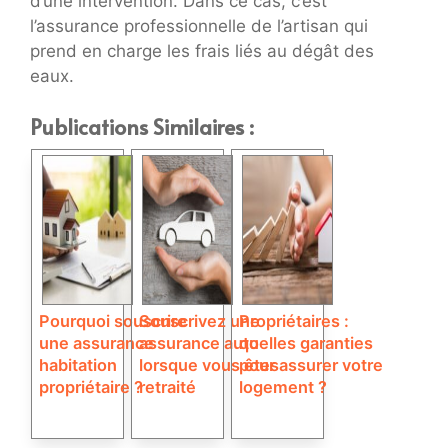
d’une intervention. Dans ce cas, c’est
l’assurance professionnelle de l’artisan qui
prend en charge les frais liés au dégât des
eaux.
Publications Similaires :
Pourquoi souscrire
Souscrivez une
Propriétaires :
une assurance
assurance auto
quelles garanties
habitation
lorsque vous êtes
pour assurer votre
propriétaire ?
retraité
logement ?