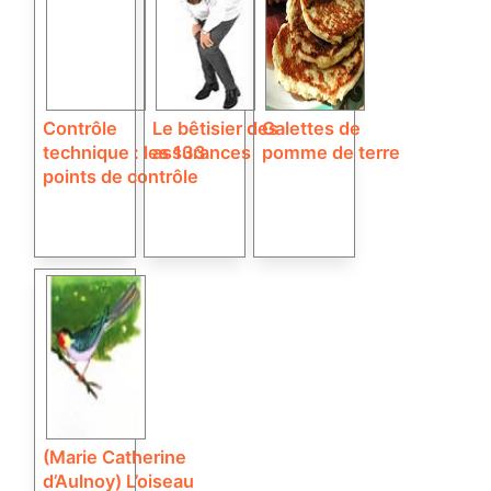
Contrôle
Le bêtisier des
Galettes de
technique : les 133
assurances
pomme de terre
points de contrôle
(Marie Catherine
d’Aulnoy) L’oiseau