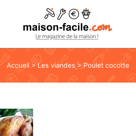
Accueil
>
Les viandes
> Poulet cocotte