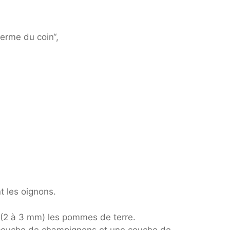
ferme du coin“,
t les oignons.
.
 (2 à 3 mm) les pommes de terre.
 couche de champignons et une couche de