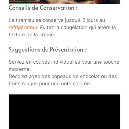
Conseils de Conservation :
Le tiramisu se conserve jusqu’à 2 jours au
réfrigérateur
. Evitez la congélation qui altère la
texture de la crème.
Suggestions de Présentation :
Servez en coupes individuelles pour une touche
moderne.
Décorez avec des copeaux de chocolat ou des
fruits rouges pour une note colorée.