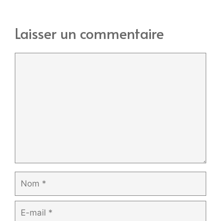
Laisser un commentaire
Commentaire
Nom
E-
mail