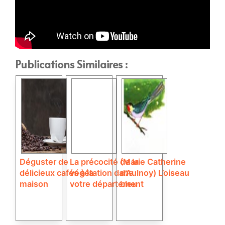
Publications Similaires :
Déguster de
La précocité de la
(Marie Catherine
délicieux cafés à la
végétation dans
d’Aulnoy) L’oiseau
maison
votre département
bleu