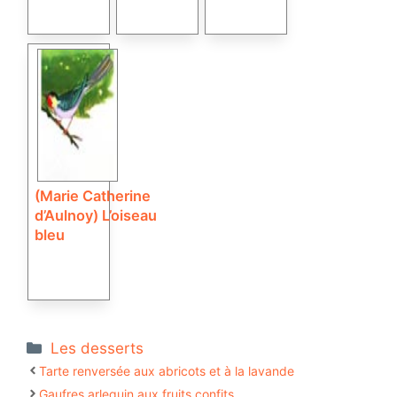
(Marie Catherine
d’Aulnoy) L’oiseau
bleu
Catégories
Les desserts
Tarte renversée aux abricots et à la lavande
Gaufres arlequin aux fruits confits