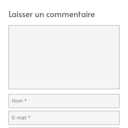
Laisser un commentaire
Commentaire
Nom
E-
mail