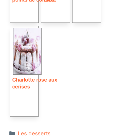
Charlotte rose aux
cerises
Catégories
Les desserts