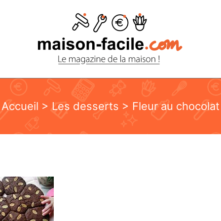
Accueil
>
Les desserts
> Fleur au chocolat