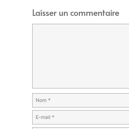
Laisser un commentaire
Commentaire
Nom
E-
mail