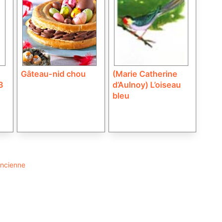
Gâteau-nid chou
(Marie Catherine
3
d’Aulnoy) L’oiseau
bleu
ancienne