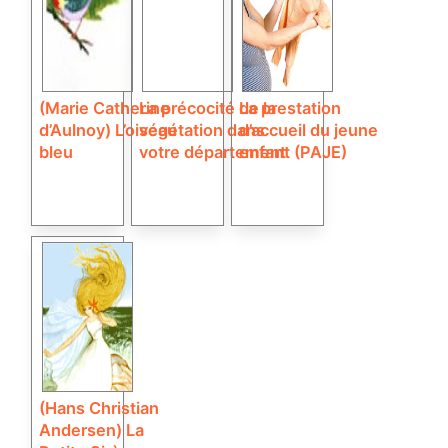
(Marie Catherine
La précocité de la
La prestation
d’Aulnoy) L’oiseau
végétation dans
d’accueil du jeune
bleu
votre département
enfant (PAJE)
(Hans Christian
Andersen) La