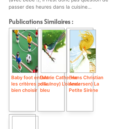
passer des heures dans la cuisine…
Publications Similaires :
Baby foot enfant :
(Marie Catherine
(Hans Christian
les critères pour
d’Aulnoy) L’oiseau
Andersen) La
bien choisir
bleu
Petite Sirène