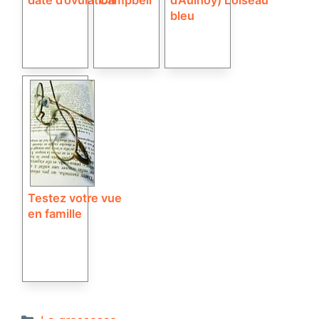
bleu
Testez votre vue
en famille
Catégories