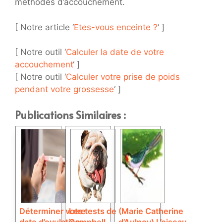
méthodes d’accouchement.
[ Notre article ‘
Etes-vous enceinte ?
‘ ]
[ Notre outil ‘
Calculer la date de votre
accouchement
‘ ]
[ Notre outil ‘
Calculer votre prise de poids
pendant votre grossesse
‘ ]
Publications Similaires :
Déterminer votre
Les tests de
(Marie Catherine
date d’ovulation
Campbell
d’Aulnoy) L’oiseau