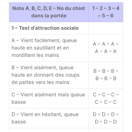
Note A, B, C, D, E – No du chiot
1 – 2 – 3 – 4
dans la portée
– 5 – 6
1 – Test d’attraction sociale
A – Vient facilement, queue
A – A – A –
haute en sautillant et en
A – A – A
mordillant les mains
B – Vient aisément, queue
B – B – B –
haute en donnant des coups
B – B – B
de pattes vers les mains
C – Vient aisément mais queue
C – C – C –
basse
C – C – C
D – Vient en hésitant, queue
D – D – D –
basse
D – D – D