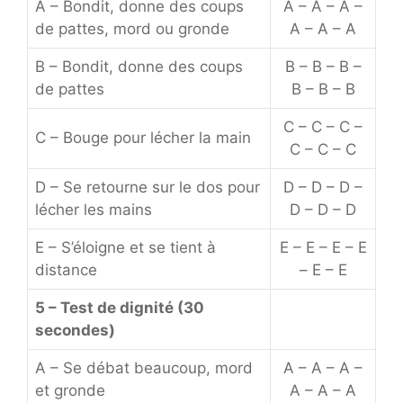
A – Bondit, donne des coups
A – A – A –
de pattes, mord ou gronde
A – A – A
B – Bondit, donne des coups
B – B – B –
de pattes
B – B – B
C – C – C –
C – Bouge pour lécher la main
C – C – C
D – Se retourne sur le dos pour
D – D – D –
lécher les mains
D – D – D
E – S’éloigne et se tient à
E – E – E – E
distance
– E – E
5 – Test de dignité (30
secondes)
A – Se débat beaucoup, mord
A – A – A –
et gronde
A – A – A