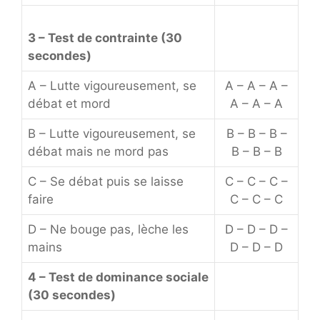
3 – Test de contrainte (30
secondes)
A – Lutte vigoureusement, se
A – A – A –
débat et mord
A – A – A
B – Lutte vigoureusement, se
B – B – B –
débat mais ne mord pas
B – B – B
C – Se débat puis se laisse
C – C – C –
faire
C – C – C
D – Ne bouge pas, lèche les
D – D – D –
mains
D – D – D
4 – Test de dominance sociale
(30 secondes)