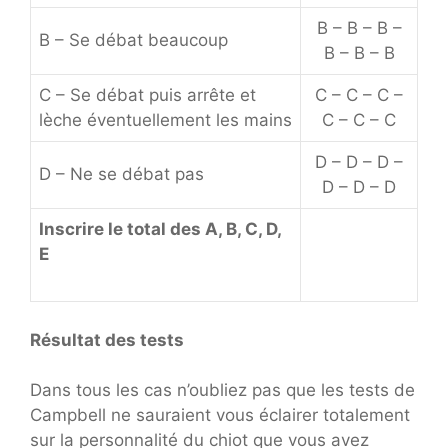
B – B – B –
B – Se débat beaucoup
B – B – B
C – Se débat puis arrête et
C – C – C –
lèche éventuellement les mains
C – C – C
D – D – D –
D – Ne se débat pas
D – D – D
Inscrire le total des A, B, C, D,
E
Résultat des tests
Dans tous les cas n’oubliez pas que les tests de
Campbell ne sauraient vous éclairer totalement
sur la personnalité du chiot que vous avez