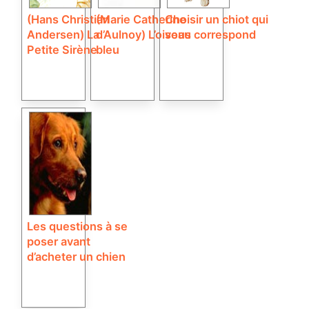
(Hans Christian
(Marie Catherine
Choisir un chiot qui
Andersen) La
d’Aulnoy) L’oiseau
vous correspond
Petite Sirène
bleu
Les questions à se
poser avant
d’acheter un chien