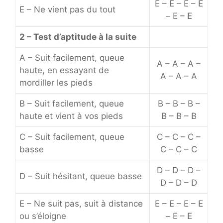
E – E – E – E
E – Ne vient pas du tout
– E – E
2 – Test d’aptitude à la suite
A – Suit facilement, queue
A – A – A –
haute, en essayant de
A – A – A
mordiller les pieds
B – Suit facilement, queue
B – B – B –
haute et vient à vos pieds
B – B – B
C – Suit facilement, queue
C – C – C –
basse
C – C – C
D – D – D –
D – Suit hésitant, queue basse
D – D – D
E – Ne suit pas, suit à distance
E – E – E – E
ou s’éloigne
– E – E