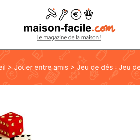
il
>
Jouer entre amis
> Jeu de dés : Jeu d