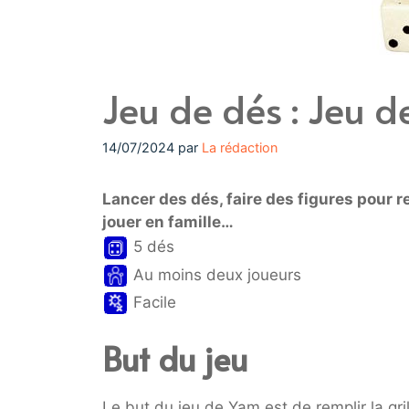
Jeu de dés : Jeu 
14/07/2024
par
La rédaction
Lancer des dés, faire des figures pour r
jouer en famille…
5 dés
Au moins deux joueurs
Facile
But du jeu
Le but du jeu de Yam est de remplir la gr