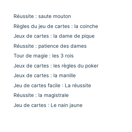
Réussite : saute mouton
Règles du jeu de cartes : la coinche
Jeux de cartes : la dame de pique
Réussite : patience des dames
Tour de magie : les 3 rois
Jeux de cartes : les règles du poker
Jeux de cartes : la manille
Jeu de cartes facile : La réussite
Réussite : la magistrale
Jeu de cartes : Le nain jaune