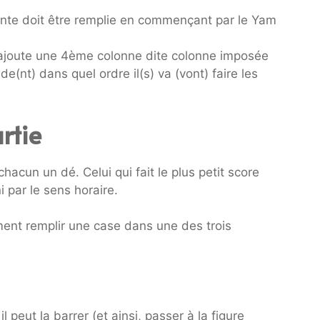
nte doit être remplie en commençant par le Yam
ajoute une 4ème colonne dite colonne imposée
de(nt) dans quel ordre il(s) va (vont) faire les
rtie
hacun un dé. Celui qui fait le plus petit score
 par le sens horaire.
ment remplir une case dans une des trois
il peut la barrer (et ainsi, passer à la figure