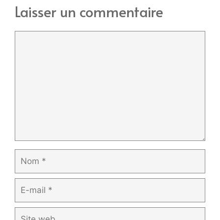
Laisser un commentaire
Commentaire
Nom
E-
mail
Site