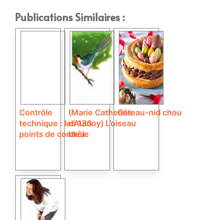
Publications Similaires :
Contrôle
(Marie Catherine
Gâteau-nid chou
technique : les 133
d’Aulnoy) L’oiseau
points de contrôle
bleu