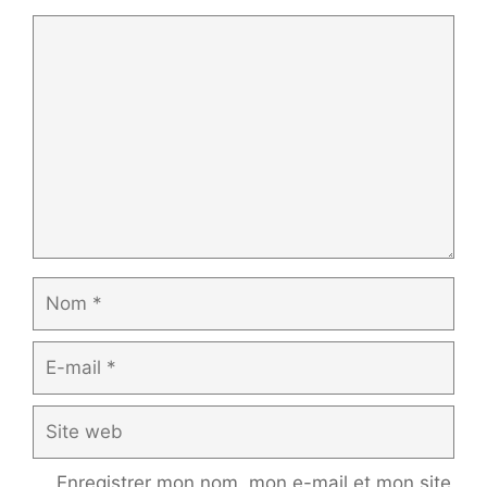
Commentaire
Nom
E-
mail
Site
web
Enregistrer mon nom, mon e-mail et mon site