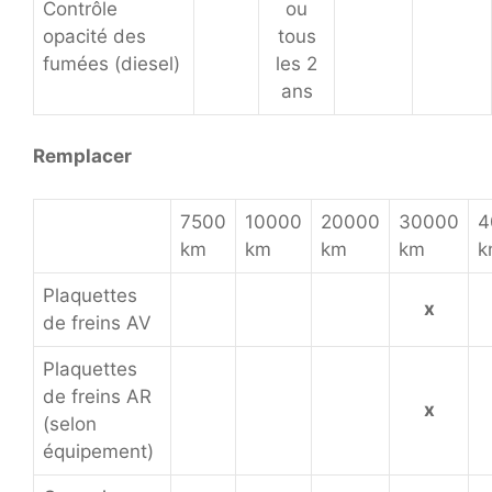
Contrôle
ou
opacité des
tous
fumées (diesel)
les 2
ans
Remplacer
7500
10000
20000
30000
4
km
km
km
km
k
Plaquettes
x
de freins AV
Plaquettes
de freins AR
x
(selon
équipement)