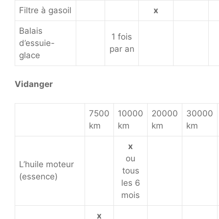
Filtre à gasoil
x
Balais
1 fois
d’essuie-
par an
glace
Vidanger
7500
10000
20000
30000
km
km
km
km
x
ou
L’huile moteur
tous
(essence)
les 6
mois
x