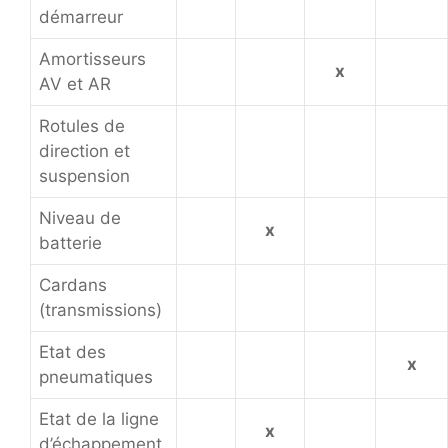
démarreur
Amortisseurs
x
AV et AR
Rotules de
direction et
suspension
Niveau de
x
batterie
Cardans
(transmissions)
Etat des
x
pneumatiques
Etat de la ligne
x
d’échappement