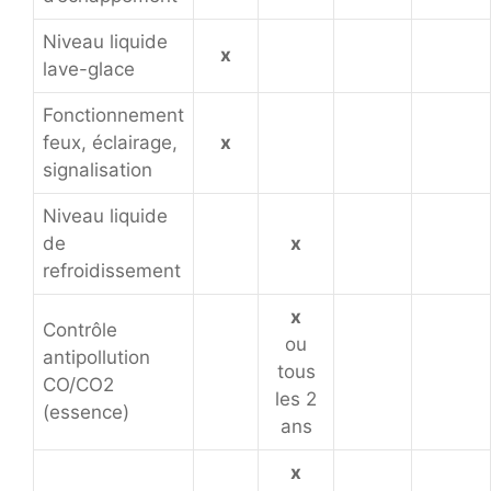
Niveau liquide
x
lave-glace
Fonctionnement
feux, éclairage,
x
signalisation
Niveau liquide
de
x
refroidissement
x
Contrôle
ou
antipollution
tous
CO/CO2
les 2
(essence)
ans
x