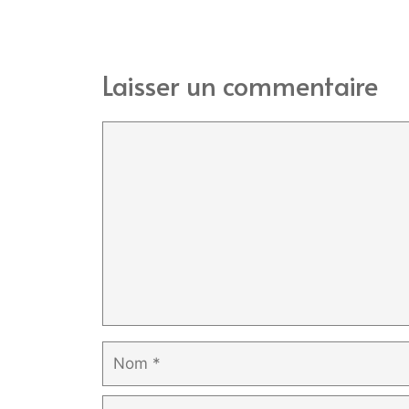
Laisser un commentaire
Commentaire
Nom
E-