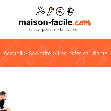
Accueil
>
Scolarité
> Les prêts étudiants