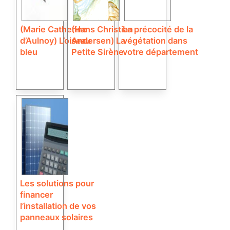
(Marie Catherine
(Hans Christian
La précocité de la
d’Aulnoy) L’oiseau
Andersen) La
végétation dans
bleu
Petite Sirène
votre département
Les solutions pour
financer
l’installation de vos
panneaux solaires