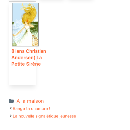
(Hans Christian
Andersen) La
Petite Sirène
Catégories
A la maison
Range ta chambre !
La nouvelle signalétique jeunesse