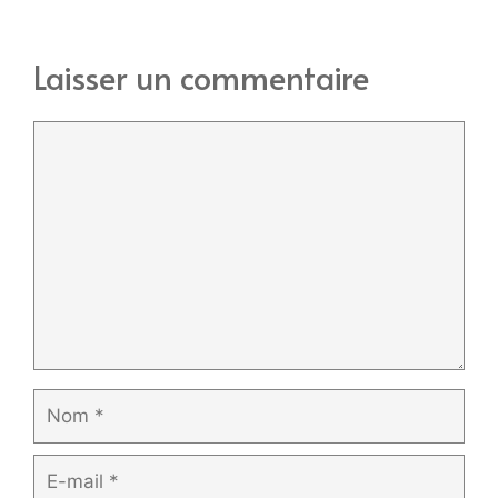
Laisser un commentaire
Commentaire
Nom
E-
mail