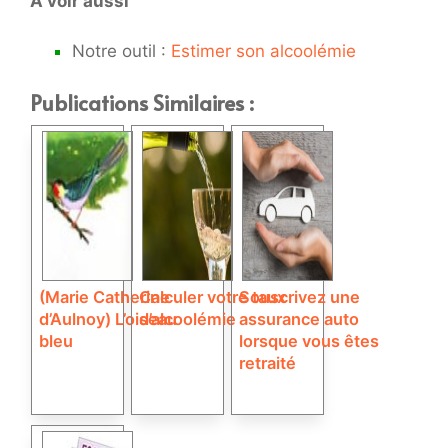
A voir aussi
Notre outil :
Estimer son alcoolémie
Publications Similaires :
(Marie Catherine
Calculer votre taux
Souscrivez une
d’Aulnoy) L’oiseau
d’alcoolémie
assurance auto
bleu
lorsque vous êtes
retraité