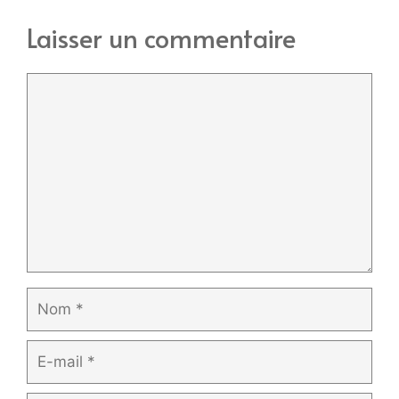
Laisser un commentaire
Commentaire
Nom
E-
mail