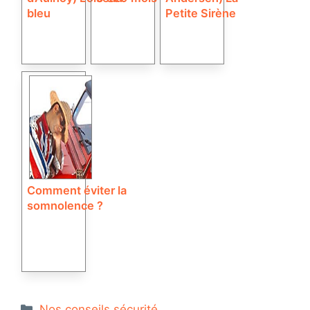
bleu
Petite Sirène
Comment éviter la
somnolence ?
Catégories
Nos conseils sécurité