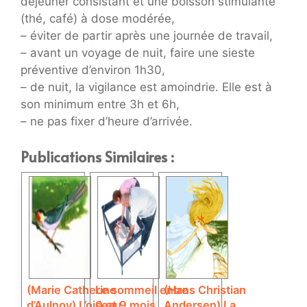
déjeuner consistant et une boisson stimulante
(thé, café) à dose modérée,
– éviter de partir après une journée de travail,
– avant un voyage de nuit, faire une sieste
préventive d’environ 1h30,
– de nuit, la vigilance est amoindrie. Elle est à
son minimum entre 3h et 6h,
– ne pas fixer d’heure d’arrivée.
Publications Similaires :
(Marie Catherine
Le sommeil entre
(Hans Christian
d’Aulnoy) L’oiseau
0 et 9 mois
Andersen) La