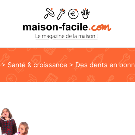
>
Santé & croissance
> Des dents en bonn