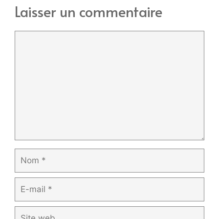
Laisser un commentaire
Commentaire
Nom
E-
mail
Site