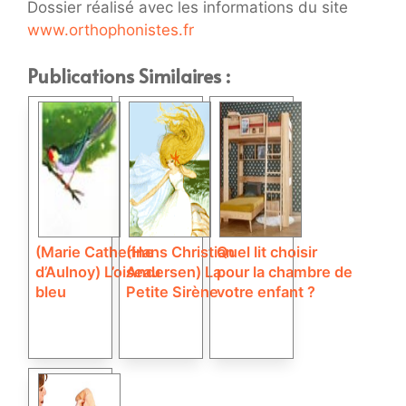
Dossier réalisé avec les informations du site
www.orthophonistes.fr
Publications Similaires :
(Marie Catherine
(Hans Christian
Quel lit choisir
d’Aulnoy) L’oiseau
Andersen) La
pour la chambre de
bleu
Petite Sirène
votre enfant ?