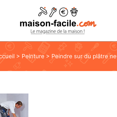
ccueil
>
Peinture
> Peindre sur du plâtre ne