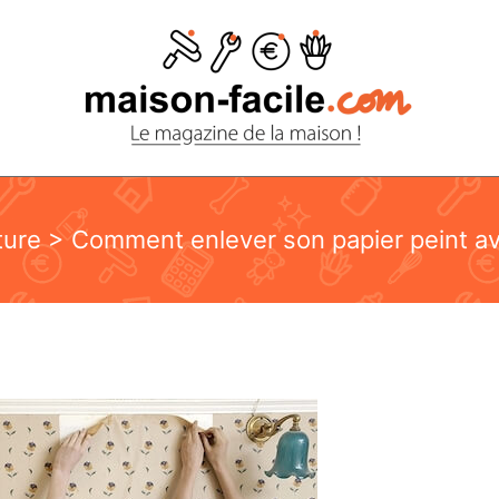
ture
> Comment enlever son papier peint av