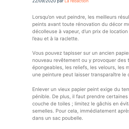
22/09/2020
par
La rédaction
Lorsqu’on veut peindre, les meilleurs résu
peints avant toute rénovation du décor mu
décolleuse à vapeur, d’un prix de locatio
l’eau et à la raclette.
Vous pouvez tapisser sur un ancien papier,
nouveau revêtement ou y provoquer des tac
épongeables, les reliefs, les velours, les
une peinture peut laisser transparaître l
Enlever un vieux papier peint exige du te
pénible. De plus, il faut prendre certaine
couche de toiles ; limitez le gâchis en évi
semelles. Pour cela, immédiatement après
dans un sac poubelle.