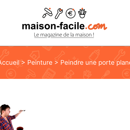
Accueil
>
Peinture
> Peindre une porte plan