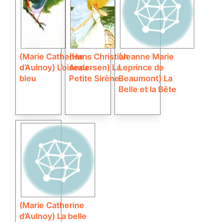
(Marie Catherine
(Hans Christian
(Jeanne Marie
d’Aulnoy) L’oiseau
Andersen) La
Leprince de
bleu
Petite Sirène
Beaumont) La
Belle et la Bête
(Marie Catherine
d’Aulnoy) La belle