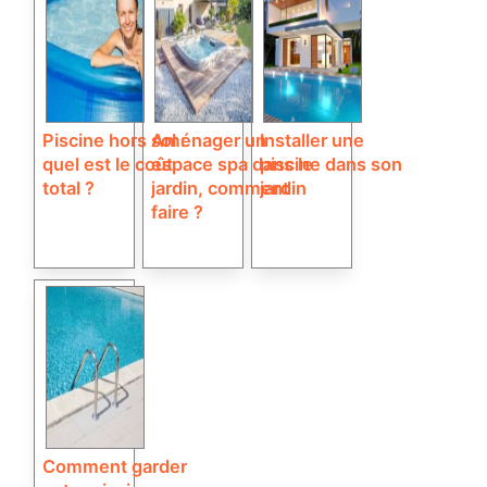
Piscine hors sol :
Aménager un
Installer une
quel est le coût
espace spa dans le
piscine dans son
total ?
jardin, comment
jardin
faire ?
Comment garder