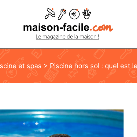
iscine et spas
> Piscine hors sol : quel est le