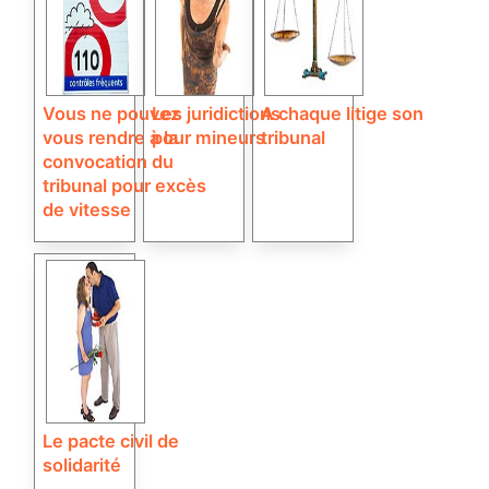
Vous ne pouvez
Les juridictions
A chaque litige son
vous rendre à la
pour mineurs
tribunal
convocation du
tribunal pour excès
de vitesse
Le pacte civil de
solidarité