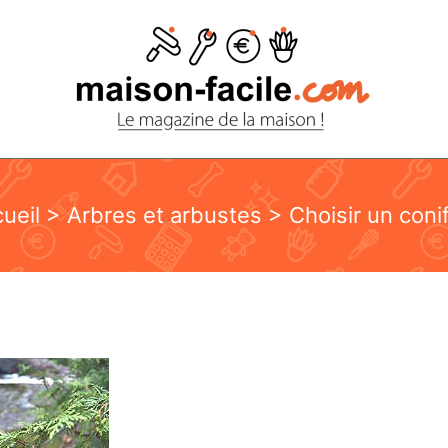
ueil
>
Arbres et arbustes
> Choisir un coni