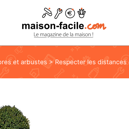
bres et arbustes
> Respecter les distances 