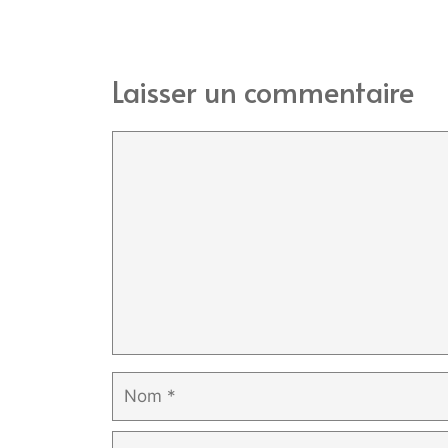
Laisser un commentaire
Commentaire
Nom
E-