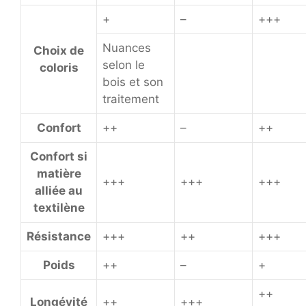
+
–
+++
Nuances
Choix de
selon le
coloris
bois et son
traitement
Confort
++
–
++
Confort si
matière
+++
+++
+++
alliée au
textilène
Résistance
+++
++
+++
Poids
++
–
+
++
Longévité
++
+++