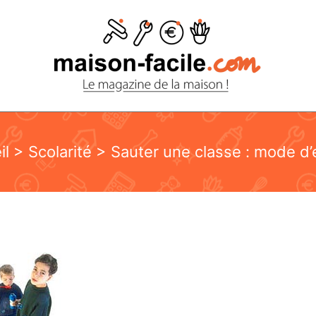
il
>
Scolarité
> Sauter une classe : mode d’