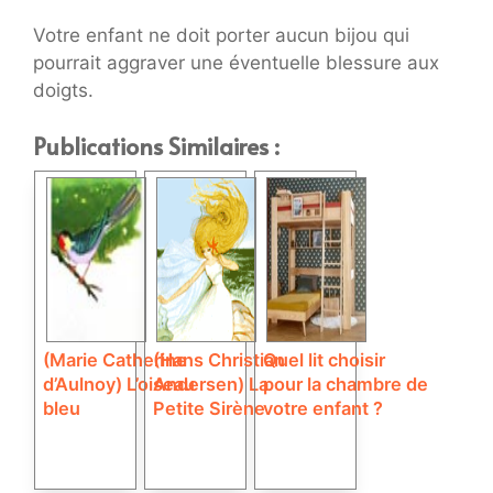
Votre enfant ne doit porter aucun bijou qui
pourrait aggraver une éventuelle blessure aux
doigts.
Publications Similaires :
(Marie Catherine
(Hans Christian
Quel lit choisir
d’Aulnoy) L’oiseau
Andersen) La
pour la chambre de
bleu
Petite Sirène
votre enfant ?