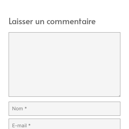
Laisser un commentaire
Commentaire
Nom
E-