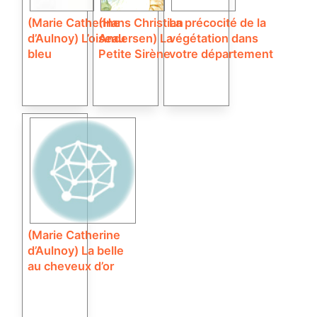
(Marie Catherine
(Hans Christian
La précocité de la
d’Aulnoy) L’oiseau
Andersen) La
végétation dans
bleu
Petite Sirène
votre département
(Marie Catherine
d’Aulnoy) La belle
au cheveux d’or