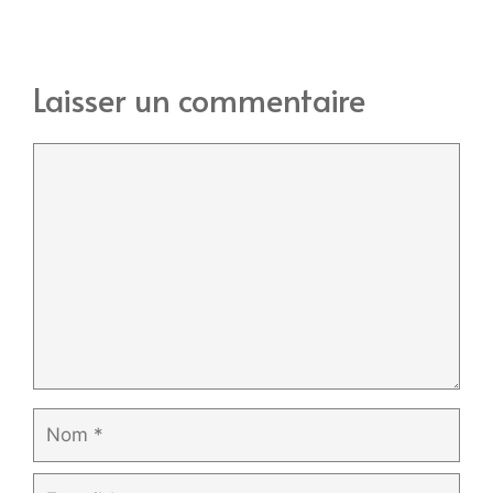
Laisser un commentaire
Commentaire
Nom
E-