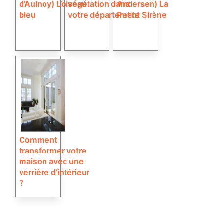
d’Aulnoy) L’oiseau
végétation dans
Andersen) La
bleu
votre département
Petite Sirène
Comment
transformer votre
maison avec une
verrière d’intérieur
?