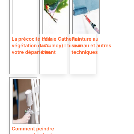
La précocité de la
(Marie Catherine
Peinture au
végétation dans
d’Aulnoy) L’oiseau
rouleau et autres
votre département
bleu
techniques
Comment peindre