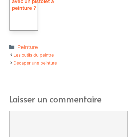
avec un pistolet à
peinture ?
Catégories
Peinture
Les outils du peintre
Décaper une peinture
Laisser un commentaire
Commentaire