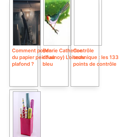
Comment poser
(Marie Catherine
Contrôle
du papier peint au
d’Aulnoy) L’oiseau
technique : les 133
plafond ?
bleu
points de contrôle