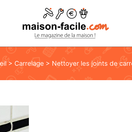
eil
>
Carrelage
> Nettoyer les joints de car