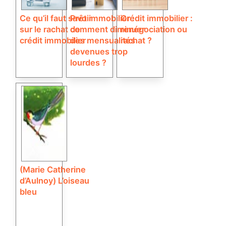
Ce qu’il faut savoir
Prêt immobilier :
Crédit immobilier :
sur le rachat de
comment diminuer
renégociation ou
crédit immobilier
des mensualités
rachat ?
devenues trop
lourdes ?
(Marie Catherine
d’Aulnoy) L’oiseau
bleu