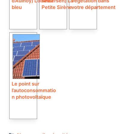
d’Aulnoy) L’oiseau
Andersen) La
végétation dans
bleu
Petite Sirène
votre département
Le point sur
l’autoconsommatio
n photovoltaïque
Catégories