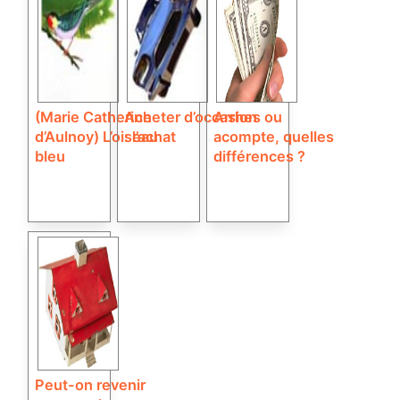
(Marie Catherine
Acheter d’occasion
Arrhes ou
d’Aulnoy) L’oiseau
: l’achat
acompte, quelles
bleu
différences ?
Peut-on revenir