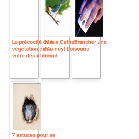
La précocité de la
(Marie Catherine
Brancher une
végétation dans
d’Aulnoy) L’oiseau
souris
votre département
bleu
7 astuces pour se