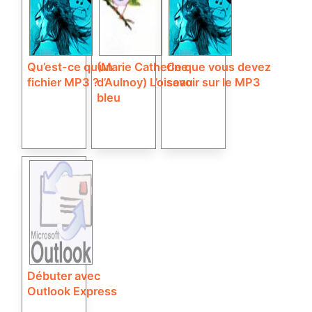
Qu’est-ce qu’un
(Marie Catherine
Ce que vous devez
fichier MP3 ?
d’Aulnoy) L’oiseau
savoir sur le MP3
bleu
Débuter avec
Outlook Express