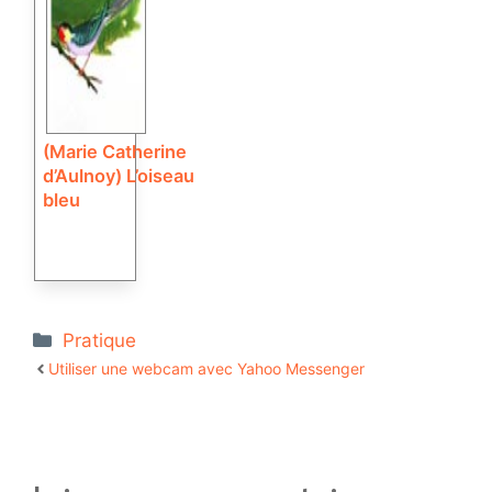
(Marie Catherine
d’Aulnoy) L’oiseau
bleu
Catégories
Pratique
Utiliser une webcam avec Yahoo Messenger