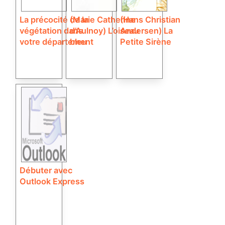
La précocité de la
(Marie Catherine
(Hans Christian
végétation dans
d’Aulnoy) L’oiseau
Andersen) La
votre département
bleu
Petite Sirène
Débuter avec
Outlook Express