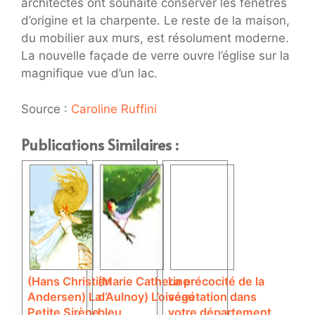
architectes ont souhaité conserver les fenêtres
d’origine et la charpente. Le reste de la maison,
du mobilier aux murs, est résolument moderne.
La nouvelle façade de verre ouvre l’église sur la
magnifique vue d’un lac.
Source :
Caroline Ruffini
Publications Similaires :
(Hans Christian
(Marie Catherine
La précocité de la
Andersen) La
d’Aulnoy) L’oiseau
végétation dans
Petite Sirène
bleu
votre département