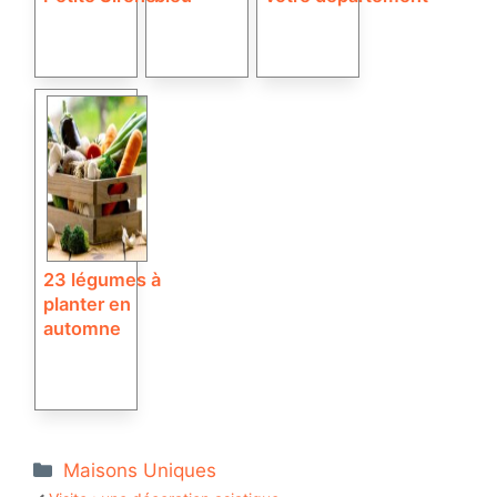
23 légumes à
planter en
automne
Catégories
Maisons Uniques